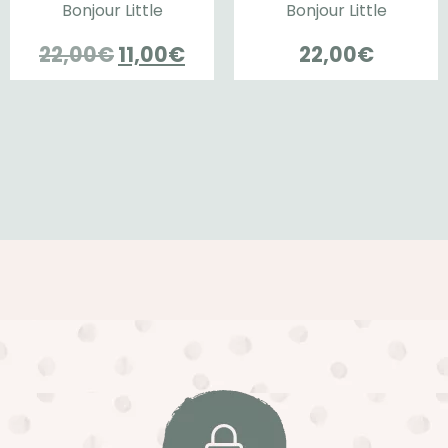
Bonjour Little
Bonjour Little
Le
Le
22,00
€
11,00
€
22,00
€
prix
prix
initial
actuel
était :
est :
22,00€.
11,00€.