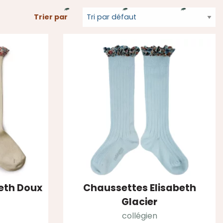
Trier par
eth Doux
Chaussettes Elisabeth
Glacier
collégien