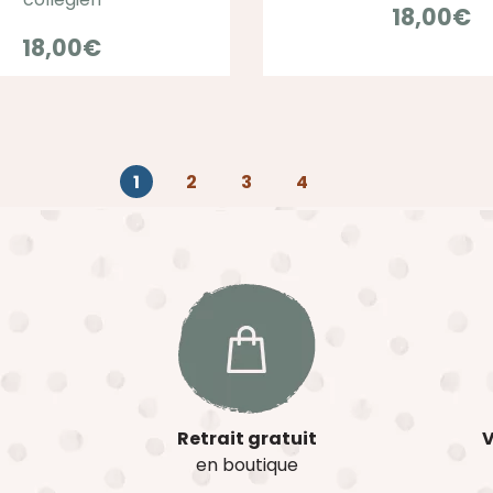
18,00
€
18,00
€
1
2
3
4
Retrait gratuit
V
en boutique