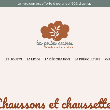
La livraison est offerte à partir de 150€ d'achat !
LES JOUETS
LA MODE
LA DÉCORATION
LA PUÉRICULTURE
OU
haussons et chaussett