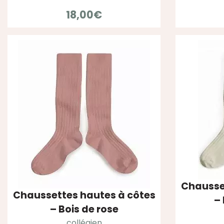
18,00
€
Chausse
Chaussettes hautes à côtes
–
– Bois de rose
collégien