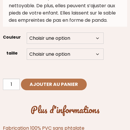
nettoyable. De plus, elles peuvent s’ajuster aux
pieds de votre enfant. Elles laissent sur le sable
des empreintes de pas en forme de panda.
Couleur
taille
quantité
AJOUTER AU PANIER
de
Sandales
de
Plus d'informations
Plage
BRE
Dark
Fabrication 100% PVC sans phtalate