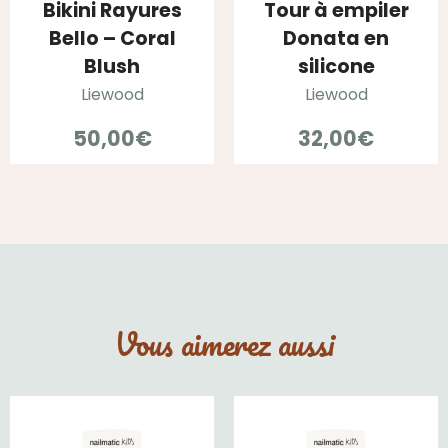
Bikini Rayures
Tour à empiler
Bello – Coral
Donata en
Blush
silicone
Liewood
Liewood
50,00
€
32,00
€
Vous aimerez aussi