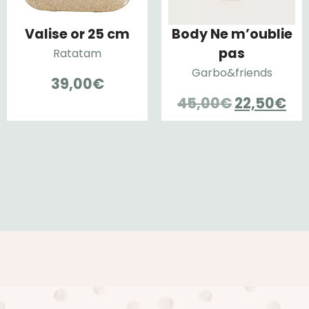
Valise or 25 cm
Body Ne m’oublie
pas
Ratatam
Garbo&friends
39,00
€
Le
Le
45,00
€
22,50
€
prix
pri
initial
ac
était :
est
45,00€.
22