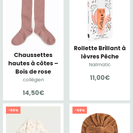
Rollette Brillant à
Chaussettes
lèvres Pêche
hautes à côtes –
Nailmatic
Bois de rose
11,00
€
collégien
14,50
€
-50%
-50%