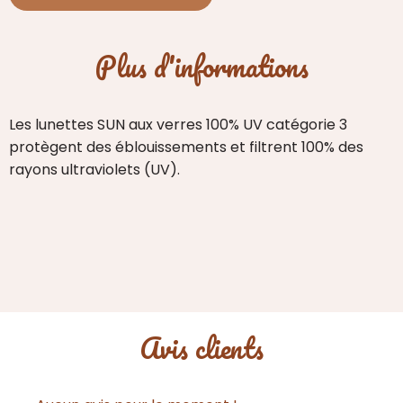
de
Lunettes
Sun
Plus d'informations
Adulte
#ROAD
Light
Les lunettes SUN aux verres 100% UV catégorie 3
Tortoise
protègent des éblouissements et filtrent 100% des
rayons ultraviolets (UV).
Avis clients