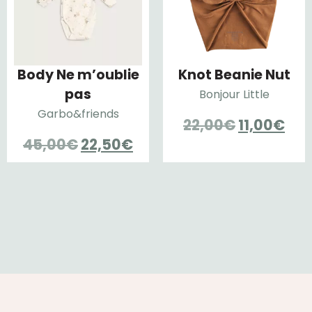
Body Ne m’oublie
Knot Beanie Nut
pas
Bonjour Little
Garbo&friends
Le
Le
22,00
€
11,00
€
Le
Le
45,00
€
22,50
€
prix
pri
prix
prix
initial
act
initial
actuel
était :
est 
était :
est :
22,00€.
11,
45,00€.
22,50€.