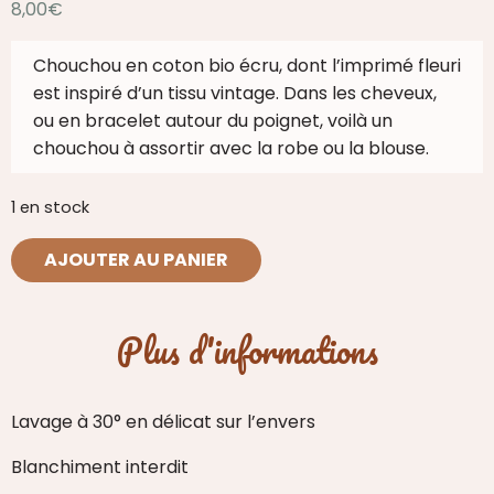
8,00
€
Chouchou en coton bio écru, dont l’imprimé fleuri
est inspiré d’un tissu vintage. Dans les cheveux,
ou en bracelet autour du poignet, voilà un
chouchou à assortir avec la robe ou la blouse.
1 en stock
quantité
AJOUTER AU PANIER
de
Chouchou
Althea
Plus d'informations
Lavage à 30° en délicat sur l’envers
Blanchiment interdit