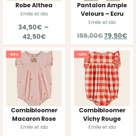
Robe Althea
Pantalon Ample
Velours – Ecru
Emile et ida
Emile et ida
34,50
€
–
Le
Le
159,00
€
79,50
€
Plage
42,50
€
prix
pr
de
initial
ac
prix :
-50%
-50%
était :
est
34,50€
159,00€.
79
à
42,50€
Combibloomer
Combibloomer
Macaron Rose
Vichy Rouge
Emile et ida
Emile et ida