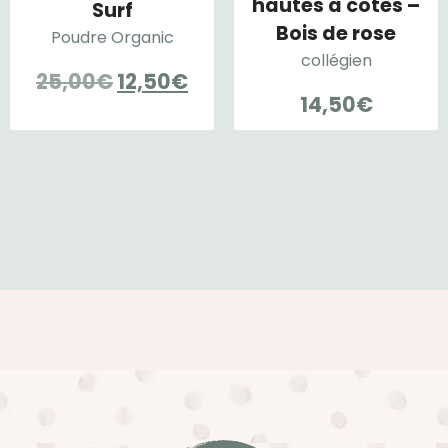
hautes à côtes –
Surf
Bois de rose
Poudre Organic
collégien
Le
Le
25,00
€
12,50
€
14,50
€
prix
prix
initial
actuel
était :
est :
25,00€.
12,50€.