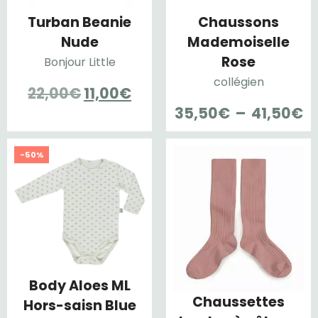
Turban Beanie
Chaussons
Nude
Mademoiselle
Rose
Bonjour Little
collégien
Le
Le
22,00
€
11,00
€
P
35,50
€
–
41,50
€
prix
prix
d
initial
actuel
pr
était :
est :
-50%
3
22,00€.
11,00€.
à
4
Body Aloes ML
Chaussettes
Hors-saisn Blue