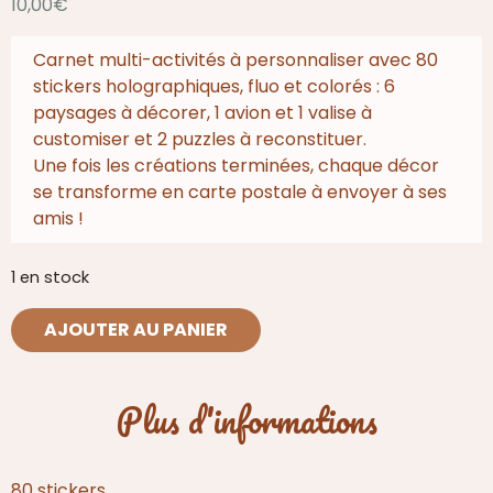
10,00
€
Carnet multi-activités à personnaliser avec 80
stickers holographiques, fluo et colorés : 6
paysages à décorer, 1 avion et 1 valise à
customiser et 2 puzzles à reconstituer.
Une fois les créations terminées, chaque décor
se transforme en carte postale à envoyer à ses
amis !
1 en stock
quantité
AJOUTER AU PANIER
de
Carnet
d'activités
Plus d'informations
Stickers
Vroom
80 stickers