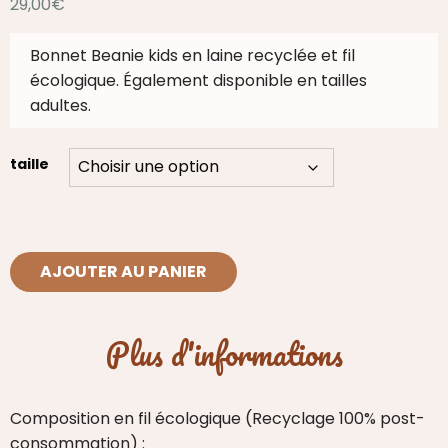
29,00
€
Bonnet Beanie kids en laine recyclée et fil
écologique. Également disponible en tailles
adultes.
taille
quantité
AJOUTER AU PANIER
de
Bonnet
Beanie
Plus d'informations
Seashell
Enfant
Composition en fil écologique (Recyclage 100% post-
consommation) :