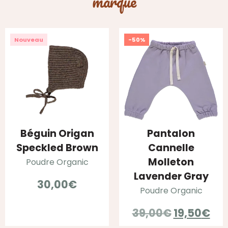
marque
Nouveau
-50%
Béguin Origan
Pantalon
Speckled Brown
Cannelle
Molleton
Poudre Organic
Lavender Gray
30,00
€
Poudre Organic
Le
Le
39,00
€
19,50
€