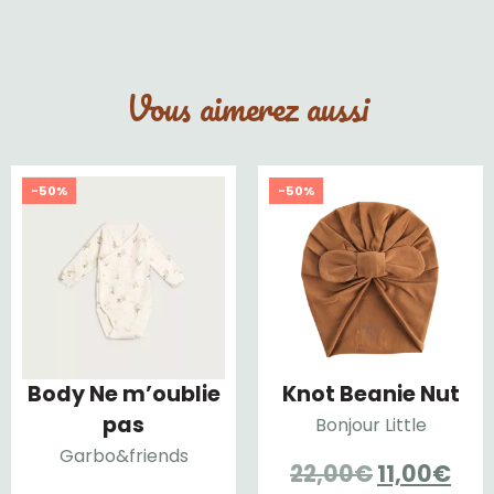
Vous aimerez aussi
-50%
-50%
Body Ne m’oublie
Knot Beanie Nut
pas
Bonjour Little
Garbo&friends
Le
Le
22,00
€
11,00
€