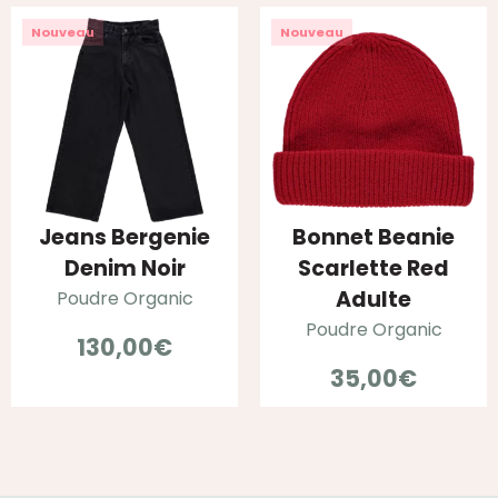
prix
pri
initial
act
Nouveau
Nouveau
était :
est 
39,00€.
19,
Jeans Bergenie
Bonnet Beanie
Denim Noir
Scarlette Red
Adulte
Poudre Organic
Poudre Organic
130,00
€
35,00
€