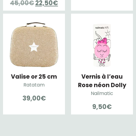
Le
Le
45,00
€
22,50
€
prix
pri
prix
prix
initial
act
initial
actuel
était :
est 
était :
est :
22,00€.
11,
45,00€.
22,50€.
Valise or 25 cm
Vernis à l’eau
Rose néon Dolly
Ratatam
Nailmatic
39,00
€
9,50
€