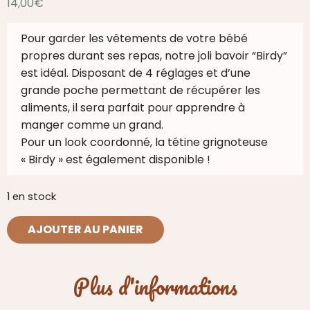
14,00
€
Pour garder les vêtements de votre bébé
propres durant ses repas, notre joli bavoir “Birdy”
est idéal. Disposant de 4 réglages et d’une
grande poche permettant de récupérer les
aliments, il sera parfait pour apprendre à
manger comme un grand.
Pour un look coordonné, la tétine grignoteuse
« Birdy » est également disponible !
1 en stock
quantité
AJOUTER AU PANIER
de
Bavoir
en
Plus d'informations
silicone
coloris