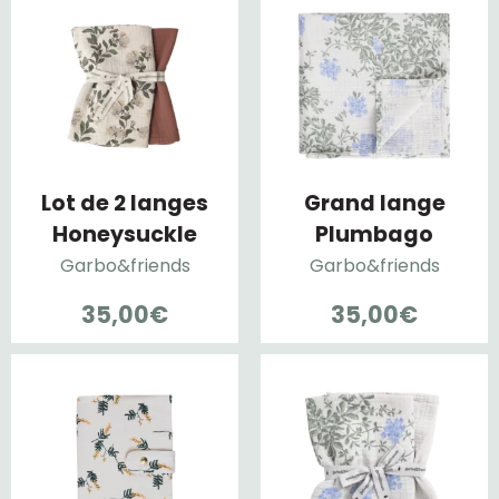
Lot de 2 langes
Grand lange
Honeysuckle
Plumbago
Garbo&friends
Garbo&friends
35,00
€
35,00
€